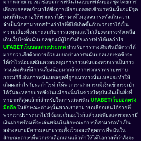
มากหลายเว็บไซต์ชอบมีการพนันในแบบที่พนันบอลชุดโดยการ
เลือกบอลสดเข้ามาได้ซึ่งการเลือกบอลสดเข้ามาพนันนั้นจะมีจุด
เด่นที่มันจะก่อให้พวกเราได้ราคาที่ไม่สูงจนกระทั่งเกินความ
จำเป็นนักสามารถสร้างกำไรที่ดีให้เกิดขึ้นกับพวกเราได้เป็น
ความเสี่ยงที่เหมาะสมกับการลงทุนและไม่เสี่ยงจนกระทั่งเหลือ
เกินเว็บไซต์พนันบอลชุดแม้ผู้ใดกันต้องการทำให้ผลกำไร
UFABETเว็บบอลต่างประเทศ
สำหรับการวางเดิมพันมีอัตราได้
มากกว่าเสียด้วยการด้วยแบบอย่างการพนันบอลแบบชุดซึ่งจะ
ได้กำไรน้อยแต่มันครอบคลุมการการเล่นของพวกเราเป็นการ
วางเดิมพันที่มีการเสี่ยงน้อยมากถ้าหากพวกเราทราบทราบ
กรรมวิธีเล่นการพนันบอลชุดที่ถูกแนวทางนั่นแหละจะทำให้
เกิดผลกำไรกับผลกำไรทำให้พวกเราสามารถมีเงินเข้ากระเป๋า
ได้วันละหลายบาทซึ่งในแม้กระนั้นในช่วงปัจจุบันเงินเป็นสิ่งที่
หายากที่สุดแล้วก็สำหรับในการเล่นพนัน
UFABETเว็บบอลตรง
มือถือ
ในลักษณะต่างๆนั้นพวกเราสามารถเลือกเล่นได้จากที่
พวกเราปรารถนาไม่มีข้อละเว้นอะไรก็แล้วแต่เพียงแค่พวกเรามี
เงินฝากพร้อมที่จะเล่นพนันในลักษณะต่างๆก็สามารถทำเป็น
อย่างสบายมีความสบายรวมทั้งเร็วเยอะที่สุดการที่พนันใน
ลักษณะต่างๆที่พวกเราเลือกเล่นแล้วทำให้ได้โอกาสที่กำลังจะ