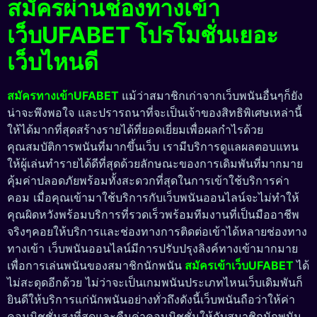
สมัครผ่านช่องทางเข้า
เว็บUFABET
โปรโมชั่นเยอะ
เว็บไหนดี
สมัครทางเข้าUFABET
แม้ว่าสมาชิกเก่าจากเว็บพนันอื่นๆก็ยัง
น่าจะพึงพอใจ และปรารถนาที่จะเป็นเจ้าของสิทธิพิเศษเหล่านี้
ให้ได้มากที่สุดสร้างรายได้ที่ยอดเยี่ยมเพื่อผลกำไรด้วย
คุณสมบัติการพนันที่มากขึ้นเว็บ เรามีบริการดูแลผลตอบแทน
ให้ผู้เล่นทำรายได้ดีที่สุดด้วยลักษณะของการเดิมพันที่มากมาย
คุ้มค่าปลอดภัยพร้อมทั้งสะดวกที่สุดในการเข้าใช้บริการค่า
คอม เมื่อคุณเข้ามาใช้บริการกับเว็บพนันออนไลน์จะไม่ทำให้
คุณผิดหวังพร้อมบริการที่รวดเร็วพร้อมทีมงานที่เป็นมืออาชีพ
จริงๆคอยให้บริการและช่องทางการติดต่อเข้าได้หลายช่องทาง
ทางเข้า เว็บพนันออนไลน์มีการปรับปรุงลิงค์ทางเข้ามากมาย
เพื่อการเล่นพนันของสมาชิกนักพนัน
สมัครเข้าเว็บUFABET
ได้
ไม่สะดุดอีกด้วย ไม่ว่าจะเป็นเกมพนันประเภทไหนเว็บเดิมพันก็
ยินดีให้บริการแก่นักพนันอย่างทั่วถึงดังนี้เว็บพนันถือว่าให้ค่า
คอมมิชชั่นสูงที่สุดและคืนค่าคอมมิชชั่นให้กับสมาชิกนักพนัน