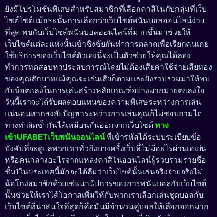
ยังมีโปรโมชั่นพิเศษสำหรับสมาชิกที่เลือกคาสิโนกับกลุ่มที่เว็บ
ไซต์ไซด์แม้กระนั้นการเลือกว่าเว็บไซต์พนันบอลออนไลน์ง่าย
ที่สุด พบกับเว็บไซต์พนันบอลออนไลน์ที่มากขึ้นมาช่วยให้
เว็บไซต์แต่ละแห่งนั้นเข้าชิงชัยกันทำการตลาดเพื่อเรียกคนเคย
ใช้บริการของเว็บไซต์ตัวเองนี่จะเป็นตัวช่วยให้คุณได้ลอง
ทำการทดสอบหาประสบการณ์โดยไม่ต้องเสียค่าใช้จ่ายเสียทอง
ของคุณสักบาทแม้คุณจะเล่นเสียก็ตามและยังรวบรวมมาให้พบ
กับข้อตกลงในการเล่นสร้างหลักเกณฑ์อย่างมากมายตกลงใจ
วันนี้เราจะได้รับผลตอบแทนของความพิเศษระหว่างการเล่น
แน่นอนหากสงสัยปัญหาระหว่างการเล่นคุณก็ไม่ชอบถามไถ่
ทางทำผิดซ้ำกันได้เหมือนกันออกจากเว็บไซต์
ทาง
เข้าUFABETเว็บพนันออนไลน์
ที่เข้ารหัสได้ระบบระเบียบข้อ
บังคับที่จะดูแลพวกเขาทั่วถึงบางครั้งเว็บที่ไม่มีอะไรผ่านเอเย่น
หรือคนกลางอะไรจากแหล่งคาสิโนออนไลน์ผู้รวบรวมรายชื่อ
ชั้น1ในประเทศนี้มักจะได้ลืมว่าเว็บไซต์นั้นเล่นจริงจ่ายจริงไม่
ฉ้อโกงสมาชิกด้วยเช่นนานัปการของการพนันบอลกับเว็บไซต์
นั้นช่วยให้เราได้โอกาสเพิ่มให้กับพวกเราเลือกเล่นชุดบอลกับ
เว็บไซต์ที่น่าสนใจที่สุดก็คือมันมีจำนวนคู่บอลให้เลือกออกมาก