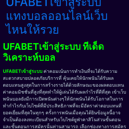
UFABETเข้าสู่ระบบ
แทงบอลออนไลน์เว็บ
ไหนให้รวย
UFABETเข้าสู่ระบบ
ทีเด็ด
วิเคราะห์บอล
UFABETเข้าสู่ระบบ
ค่าคอมเน้นการทำเงินที่จะได้รับความ
สะดวกสบายปลอดภัยบริการที่ คุ้นเคยให้นักพนันได้รับผล
ตอบแทนสูงสุดในการสร้างรายได้ด้วยลักษณะของผลตอบแทน
ค่าคอมมิชชั่นที่สูงที่สุดทำให้ผู้เล่นได้รับผลกำไรที่ดีที่สุด เข้าเว็บ
พนันบอลยังมีการเปิดพนันต่างๆให้นักพนันได้รับโอกาสในการ
ทำกำไรกับเว็บไซต์ที่มีประสิทธิภาพที่จะมีอัตราค่าตอบแทนที่
ยอดเยี่ยมที่สุดในทุกๆ ครั้งการพนันเมื่อคุณได้ยินข้อมูลนี้อาจ
จำเป็นต้องลงทะเบียนสำหรับเว็บไซต์ยูฟ่าคาสิโนส่วนขั้นตอน
และขั้นตอนการสมัครนั้นท่านสามารถ เลือกช่องทางการสมัคร