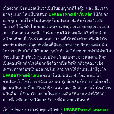
เนื่องจากเซียนบอลเห็นว่าเป็นใบอนุญาตที่ไม่คุ้ม และเสียเวลา
มากรูปแบบใหม่ที่นำเสนอ
UFABETทางเข้าเว็บหลัก
ให้กับคอ
บอลทุกท่านมีโปรโมชั่นดีๆพร้อมประชาสัมพันธ์และยังเปิด
โอกาส ให้ผู้ที่ยังไม่เคยลองเล่นรวมถึงผู้ที่เล่นบ่อยอยู่แล้วมีแบบ
อย่างที่สามารถกระพือกับนักลงทุนได้ว่าจะเลือกเงินที่จะนำมา
เปรียบเทียบเมื่อไหร่โดยเฉพาะอย่างยิ่งในช่วงท้าย เพื่อมีกำไร
จากส่วนต่างจะมีจุดเด่นที่สุดก็คือเราสามารถเลือกวางเดิมพัน
โดยวางเดิมพันให้มีเงินเยอะๆเมื่อทำเงินได้สามารถทำได้ง่ายไม่
ว่าจะเลือกเดิมพันในรูปแบบไหน โดยเฉพาะช่วงหลังเกมที่จะ
เป็นตอนที่ทำกำไรได้มากซึ่งถือว่าเป็นสิ่งที่น่าดึงดูดอย่างยิ่ง
เพราะหากเว็บพนันบอลเว็บใหม่สามารถให้คำแนะนำที่จูงใจ
UFABETทางเข้าเล่น
และทำให้นักพนันกลับใจมาเล่น ได้
จำเป็นที่เว็บไซต์การพนันที่ฉลาดที่สุดมีผลลัพธ์ที่ดีกว่าเพื่อล่อใจ
ผู้เล่นพนันมากขึ้นแต่ใหม่จริงๆแม้ว่าสมาชิกเก่าจากเว็บไซต์การ
พนันอื่นๆ ก็ยังพอใจอยากเป็นเจ้าของสิทธิพิเศษเหล่านี้ให้ได้
มากที่สุดทักหาเราได้เลยบริการที่คุ้นเคยดุจมิตรแท้
เว็บไซต์ของเรารองรับทุกเครือข่าย
UFABETทางเข้าแทงบอล