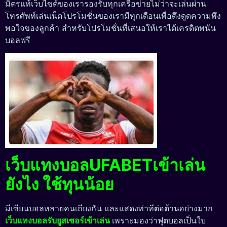
มิตรแท้เว็บไซต์ของเรารองรับทุกเครือข่ายไม่ว่าจะเล่นผ่าน
โทรศัพท์เล่นเน็ตโปรโมชั่นของเรามีทุกเดือนเพื่อดึงดูดความพึง
พอใจของลูกค้า สำหรับโปรโมชั่นที่เสนอให้เราได้เครดิตพนัน
บอลฟรี
เว็บแทงบอลUFABETเข้าเล่น
ยังไง
ใช้ทุนน้อย
มีเซียนบอลหลายคนเถียงกัน และแสดงท่าทีต่อต้านอย่างมาก
เว็บแทงบอลรับยูสเซอร์เข้าเล่น
เพราะมองว่าฟุตบอลเป็นใบ