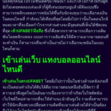
บอลทุกคนมีโปรโมชั่นเด็ดๆมีโฆษณา และก็ให้โอกาสให้กับผู้ที่
ยังไม่เคยทดลองเล่นแล้วก็ผู้ที่เล่นบ่อยๆอยู่แล้วมีต้นแบบซึ่ง
สามารถพลิกแพลงการพนันได้ขึ้นกับนักลงทุนว่าจะเลือกลงเงิน
ในตอนไหนที่ กำลังจะได้เทียบที่สุดโดยยิ่งไปกว่านั้นในตอนใกล้
หมดเวลาที่จะมีผลกำไรจากส่วนต่างจะมีจุดเด่นที่เห็นได้ชัดเจน
ที่สุด
เข้าUFABETมือถือ
ซึ่งก็คือพวกเราสามารถเลือกวางเดิม
พันโดยพลิกแพลง แบบการวางเดิมพันให้มีความมากมายตอนที่
จะทำเงิน ก็สามารถที่จะทำเป็นง่ายไม่ว่าเลือกจะพนันในแบบ
ไหนก็ตาม
เข้าเล่นเว็บ แทงบอลออนไลน์
ไหนดี
เข้าเล่นเว็บตรงUFABET
โดยยิ่งไปกว่านั้นในช่วงด้านหลังเกมที่
จะเป็นตอนทำเงินได้ดิบได้ดีมากมายตอนหนึ่งอันนี้จัดว่า มี
ความน่าดึงดูดใจเป็นอันมากเนื่องจากว่าถ้าเกิดเว็บไซต์พนัน
เว็บไซต์ใหม่สามารถที่จะให้คำแนะนำอันจูงใจ รวมทั้งสามารถ
ทำให้นักเสี่ยงดวงเปลี่ยนความคิดที่จะมาเล่นด้วยได้จำเป็นต้อง
ถือได้ว่าเว็บไซต์พนันที่ฉลาดมากจริงๆที่สุดได้ผลผลดีที่ดี