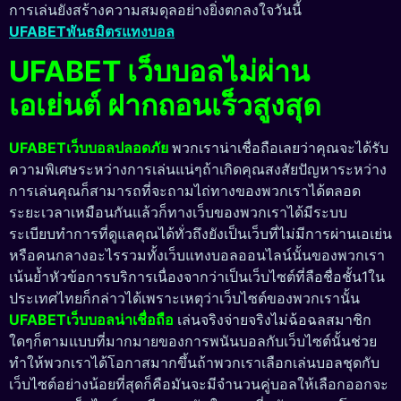
การเล่นยังสร้างความสมดุลอย่างยิ่งตกลงใจวันนี้
UFABETพันธมิตรแทงบอล
UFABET เว็บบอลไม่ผ่าน
เอเย่นต์
ฝากถอนเร็วสูงสุด
UFABETเว็บบอลปลอดภัย
พวกเราน่าเชื่อถือเลยว่าคุณจะได้รับ
ความพิเศษระหว่างการเล่นแน่ๆถ้าเกิดคุณสงสัยปัญหาระหว่าง
การเล่นคุณก็สามารถที่จะถามไถ่ทางของพวกเราได้ตลอด
ระยะเวลาเหมือนกันแล้วก็ทางเว็บของพวกเราได้มีระบบ
ระเบียบทำการที่ดูแลคุณได้ทั่วถึงยังเป็นเว็บที่ไม่มีการผ่านเอเย่น
หรือคนกลางอะไรรวมทั้งเว็บแทงบอลออนไลน์นั้นของพวกเรา
เน้นย้ำหัวข้อการบริการเนื่องจากว่าเป็นเว็บไซต์ที่ลือชื่อชั้น1ใน
ประเทศไทยก็กล่าวได้เพราะเหตุว่าเว็บไซต์ของพวกเรานั้น
UFABETเว็บบอลน่าเชื่อถือ
เล่นจริงจ่ายจริงไม่ฉ้อฉลสมาชิก
ใดๆก็ตามแบบที่มากมายของการพนันบอลกับเว็บไซต์นั้นช่วย
ทำให้พวกเราได้โอกาสมากขึ้นถ้าพวกเราเลือกเล่นบอลชุดกับ
เว็บไซต์อย่างน้อยที่สุดก็คือมันจะมีจำนวนคู่บอลให้เลือกออกจะ