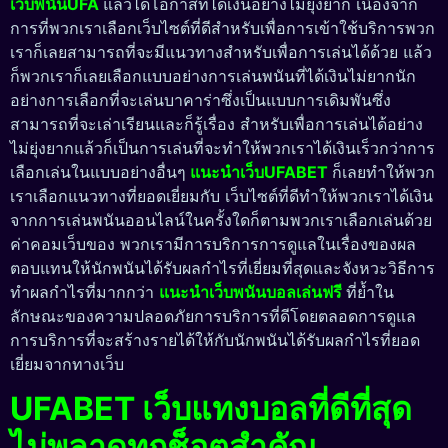
เว็บพนันUFA
แล้วได้โอกาสที่ได้เงินอย่างไม่ยุ่งยาก เนื่องจาก
การที่พวกเราเลือกเว็บไซต์ที่ดีสำหรับเพื่อการเข้าใช้บริการพวก
เราก็เลยสามารถที่จะมีแนวทางสำหรับเพื่อการเล่นได้ด้วย แล้ว
ก็พวกเราก็เลยเลือกแบบอย่างการเล่นพนันที่ได้เงินไม่ยากนัก
อย่างการเลือกที่จะเล่นบาคาร่าซึ่งเป็นแบบการเดิมพันซึ่ง
สามารถที่จะเล่าเรียนและก็รู้เรื่อง สำหรับเพื่อการเล่นได้อย่าง
ไม่ยุ่งยากแล้วก็เป็นการเล่นที่จะทำให้พวกเราได้เงินเร็วกว่าการ
เลือกเล่นในแบบอย่างอื่นๆ
แนะนำเว็บUFABET
ก็เลยทำให้พวก
เราเลือกแนวทางที่ยอดเยี่ยมกับ เว็บไซต์ที่ดีทำให้พวกเราได้เงิน
จากการเล่นพนันออนไลน์ในครั้งใดก็ตามพวกเราเลือกเล่นด้วย
ค่าคอมเว็บของ พวกเรามีการบริการการดูแลในเรื่องของผล
ตอบแทนให้นักพนันได้รับผลกำไรที่เยี่ยมที่สุดและจังหวะวิธีการ
ทำผลกำไรที่มากกว่า
แนะนำเว็บพนันบอลเล่นฟรี
ที่ย้ำใน
ลักษณะของความปลอดภัยการบริการที่ดีโดยตลอดการดูแล
การบริการที่จะสร้างรายได้ให้กับนักพนันได้รับผลกำไรที่ยอด
เยี่ยมจากทางเว็บ
UFABET เว็บแทงบอลที่ดีที่สุด
ไม่พลาดทุกช็อตสำคัญ