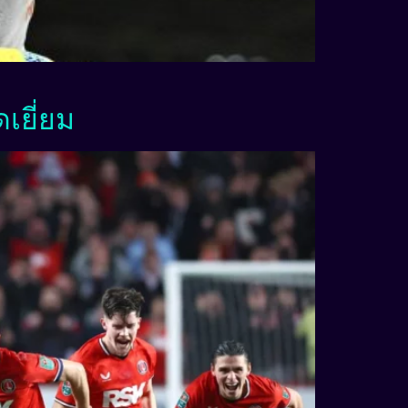
เยี่ยม