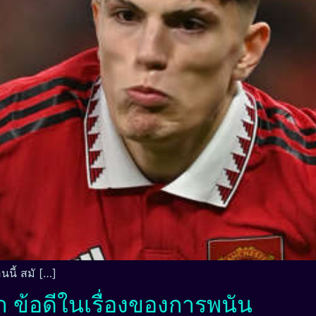
นนี้ สมั […]
่ำ ข้อดีในเรื่องของการพนัน