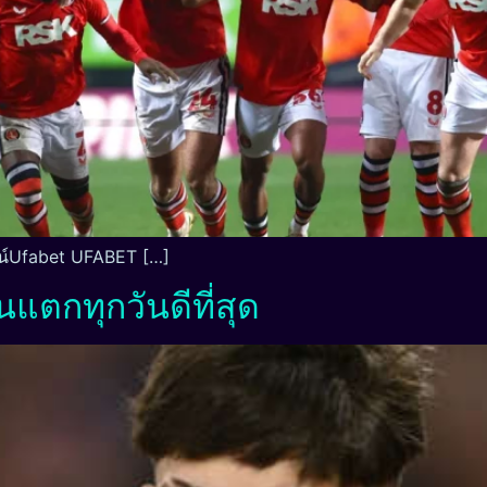
น์Ufabet UFABET […]
นแตกทุกวันดีที่สุด