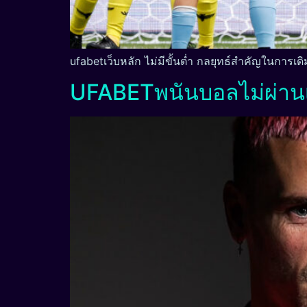
ufabetเว็บหลัก ไม่มีขั้นต่ำ กลยุทธ์สำคัญในการเดิ
UFABETพนันบอลไม่ผ่านเอเ