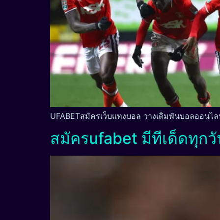
UFABETสมัครเว็บแทงบอล วางเดิมพันบอลออนไล
สมัครufabet มีทีเด็ดทุกวั